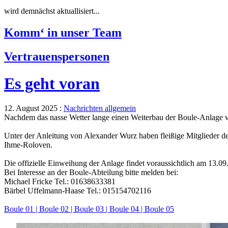
wird demnächst aktuallisiert...
Komm‘ in unser Team
Vertrauenspersonen
Es geht voran
12. August 2025 :
Nachrichten allgemein
Nachdem das nasse Wetter lange einen Weiterbau der Boule-Anlage ve
Unter der Anleitung von Alexander Wurz haben fleißige Mitglieder de
Ihme-Roloven.
Die offizielle Einweihung der Anlage findet voraussichtlich am 13.09.
Bei Interesse an der Boule-Abteilung bitte melden bei:
Michael Fricke Tel.: 01638633381
Bärbel Uffelmann-Haase Tel.: 015154702116
Boule 01 |
Boule 02 |
Boule 03 |
Boule 04 |
Boule 05