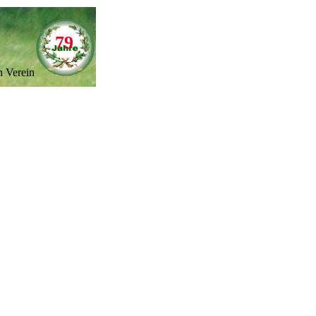
79
n Verein