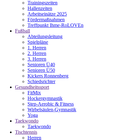
Trainingszeiten
Hallenzeiten
Arbeitseinätze 2025
Fördermaßnahmen
Treffpunkt Ihme-RoLOVEn
Fußball
Abteilungsleitung
Spielpläne
1. Herren
2. Herren
3. Herren
Senioren Ü40
Senioren Ü50
Kickers Ronnenberg
Schiedsrichter
Gesundheitssport
FitMix
Hockergymnastik
Step-Aerobic & Fitness
Wirbelsäulen-Gymnastik
Yoga
Taekwondo
Taekwondo
Tischtennis
Herren