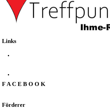
Links
F A C E B O O K
Förderer