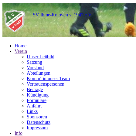
SV Ihme-Roloven v. 1947 e.V.
Home
Verein
Unser Leitbild
Satzung
Vorstand
Abteilungen
Komm‘ in unser Team
Vertrauenspersonen
Beiträge
Kündigung
Formulare
Anfahrt
Links
Sponsoren
Datenschutz
Impressum
Info